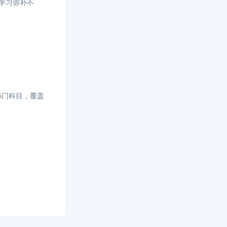
统学习弥补不
6门科目，覆盖