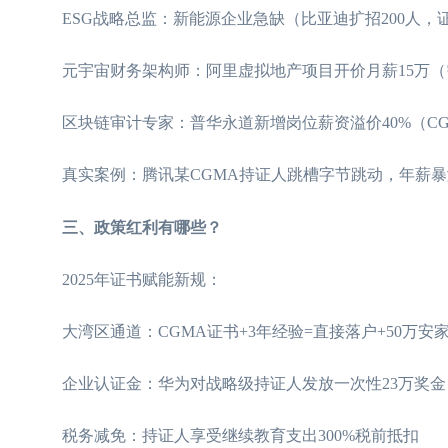
ESG战略总监：新能源企业急缺（比亚迪扩招200人，证
元宇宙财务架构师：阿里虚拟地产项目开价月薪15万（需
区块链审计专家：普华永道新增岗位薪资溢价40%（CGM
真实案例：腾讯某CGMA持证人跳槽字节跳动，年薪暴涨
三、政策红利有哪些？
2025年证书赋能新规：
大湾区通道：CGMA证书+3年经验=直接落户+50万安
企业认证金：华为对战略级持证人发放一次性23万奖金
税务减免：持证人享受继续教育支出300%税前抵扣