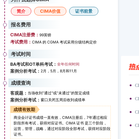
简介
CIMA价值
证书前景
报名费用
CIMA注册费：
99英镑
考试费用：
CIMA 的 CGMA 考试采用分级结构定价
考试时间
BA考试和OT单科考试：
全年任何时间
案例分析考试：
2月，5月，8月和11月
成绩查询
名？快来看看！
2026-06-29
C
客观题：
当场收到“通过"或“未通过”的暂定成绩
人考？
2026-06-28
C
案例分析考试：
窗口关闭五周后收到成绩单
成绩有效期
样的，点击查看详情
2026-06-27
C
商业会计证书成绩一直有效，CIMA注册后，7年通过相应
阶段所有考试，获得对应证书。CIMA 证书 是三个阶段，
2026-06-26
C
运营，管理，战略，通过对应阶段全部考试，获得对应阶段
证书。