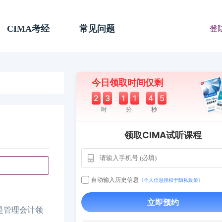
CIMA考经
常见问题
登
今日领取时间仅剩
2
3
:
1
1
:
4
4
时
分
秒
领取CIMA试听课程
自动输入历史信息
《个人信息授权于隐私政策》
用户163
1天前
112****290
立即预约
A证书是管理会计领
1 天前
**AoZ
130****8017