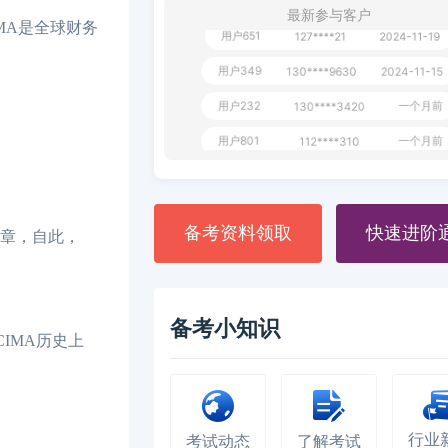
最新参与客户
用户651
127****21
2024-11-19
MA是全球财务
用户349
130****9630
2024-11-15
用户232
一个月前
130****3420
用户801
一个月前
112****310
用户101
130****7983
2024-10-15
**dAB
130****2737
2024-10-10
备考资料领取
快速进阶
用户987
130****6344
2024-09-13
宪章，自此，
用户279
130****8868
2024-08-21
备考小知识
CIMA历史上
行业
考试动态
了解考试