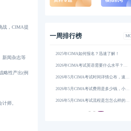
战，CIMA提
一周排行榜
M
CIMA考试成绩公布时间是什么时候？一起来看
01-29
2025年CIMA如何报名？迅速了解！
、新闻杂志等
2026年CIMA考试科目是什么？学姐来解答！
01-25
2026年CIMA考试英语需要什么水平？带你了解！
战略性产出(例
？大一新生看过来！
01-24
2026年5月CIMA考试时间详情公布，速速码住
要求有哪些？
01-24
2026年5月CIMA考试费用是多少钱，小编讲清楚！
含金量高吗？
01-24
2026年5月CIMA考试流程是怎怎么样的，小编来解答
会计师。