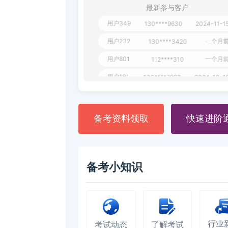
最新参与客户
用户349
130****9630
2024-11-1
用户232
一个月
130****3420
用户801
一个月
112****310
用户101
130****7983
2024-10-1
**dAB
130****2737
2024-10-1
用户987
130****6344
2024-09-1
备考资料领取
快速进阶
用户279
130****8868
2024-08-2
备考小知识
行业
考试动态
了解考试