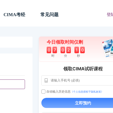
CIMA考经
常见问题
登
今日领取时间仅剩
0
7
:
0
2
:
0
9
时
分
秒
领取CIMA试听课程
自动输入历史信息
《个人信息授权于隐私政策》
用户163
1天
112****290
立即预约
1 天
**AoZ
130****8017
用户651
127****21
2024-11-19