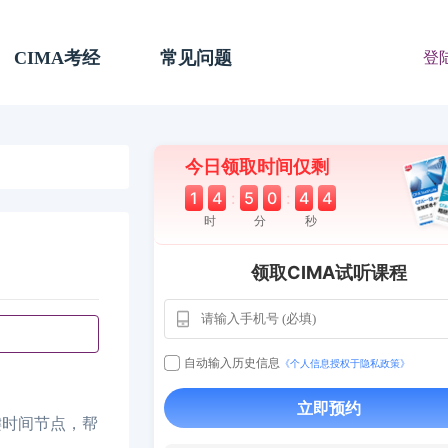
CIMA考经
常见问题
登
今日领取时间仅剩
1
4
:
5
0
:
4
4
时
分
秒
领取CIMA试听课程
用户163
1天前
112****290
自动输入历史信息
1 天前
**AoZ
130****8017
《个人信息授权于隐私政策》
用户651
127****21
2024-11-1
立即预约
键时间节点，帮
用户349
130****9630
2024-11-15