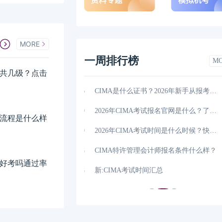
MORE
一周排行榜
M
一共几级？点击
向多吗？看完这篇
01-26
CIMA是什么证书？2026年新手从报考到拿证一文讲清
考试带什么？附考试注
01-20
2026年CIMA考试报名官网是什么？了解一下！
成绩流程是什么样
考试科目有哪些，学姐
01-20
2026年CIMA考试时间是什么时候？快来看看！
？考试难度大吗，
01-18
CIMA特许管理会计师报名条件什么样？
A好考吗通过率
流程是什么样的，学
01-18
新:CIMA考试时间汇总