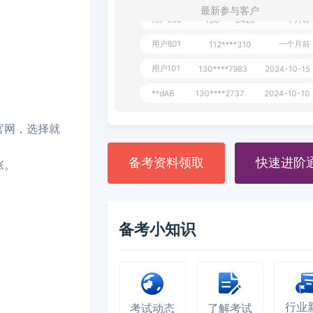
最新参与客户
用户232
一个月前
130****3420
用户801
一个月前
112****310
用户101
130****7983
2024-10-15
**dAB
130****2737
2024-10-10
用户987
130****6344
2024-09-13
E官网，选择就
用户279
130****8868
2024-08-21
备考资料领取
快速进阶
张。
备考小知识
行业
考试动态
了解考试