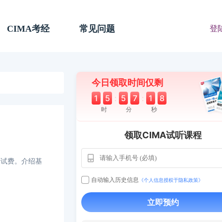
CIMA考经
常见问题
登
今日领取时间仅剩
1
5
:
5
7
:
1
7
时
分
秒
领取CIMA试听课程
、考试费。介绍基
自动输入历史信息
《个人信息授权于隐私政策》
用户163
1天
112****290
立即预约
1 天前
**AoZ
130****8017