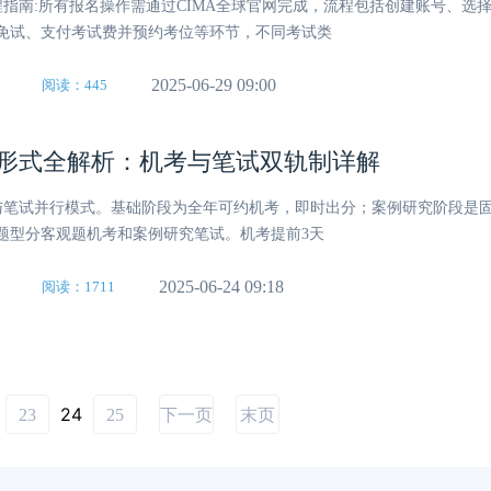
名流程指南:所有报名操作需通过CIMA全球官网完成，流程包括创建账号、选
免试、支付考试费并预约考位等环节，不同考试类
2025-06-29 09:00
阅读：445
A考试形式全解析：机考与笔试双轨制详解
2026年CIMA课程培训怎么选择，详细
06-03
机考与笔试并行模式。基础阶段为全年可约机考，即时出分；案例研究阶段是
题型分客观题机考和案例研究笔试。机考提前3天
2026年CIMA成绩查询方法有哪几种，
06-02
2025-06-24 09:18
阅读：1711
CIMA培训班费用是多少？怎么选机
06-01
CIMA考试费用怎么支付？付款方式
05-30
CIMA适合什么样的人考？报考条件
05-29
26年CIMA考试报
24
23
25
下一页
末页