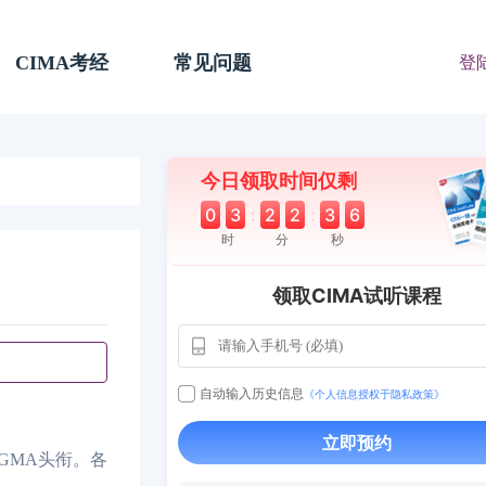
CIMA考经
常见问题
登
今日领取时间仅剩
0
3
:
2
2
:
3
5
时
分
秒
领取CIMA试听课程
自动输入历史信息
《个人信息授权于隐私政策》
立即预约
用户163
1天前
112****290
GMA头衔。各
1 天前
**AoZ
130****8017