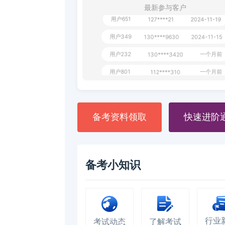
最新参与客户
用户651
127****21
2024-11-19
用户349
130****9630
2024-11-15
用户232
一个月前
130****3420
用户801
一个月前
112****310
用户101
130****7983
2024-10-15
**dAB
130****2737
2024-10-10
备考资料领取
快速进阶
用户987
130****6344
2024-09-13
用户279
130****8868
2024-08-21
备考小知识
行业
考试动态
了解考试