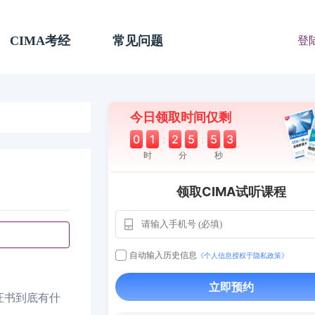
CIMA考经
常见问题
登
今日领取时间仅剩
0
1
:
2
5
:
5
2
时
分
秒
领取CIMA试听课程
用户163
1天前
112****290
1 天前
**AoZ
130****8017
自动输入历史信息
《个人信息授权于隐私政策》
用户651
127****21
2024-11-19
立即预约
用户349
130****9630
2024-11-15
证书到底有什
用户232
一个月前
130****3420