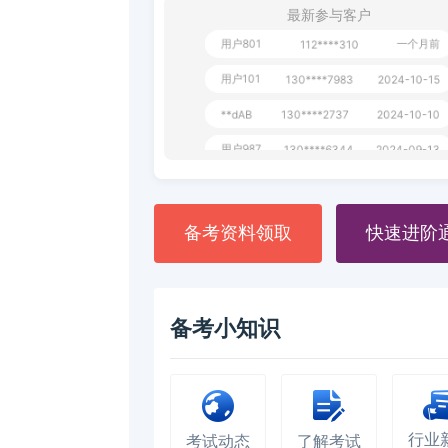
最新参与客户
用户801
一个月前
112****310
用户101
130****7983
2024-10-15
**dAB
130****2737
2024-10-10
用户987
130****6344
2024-09-13
用户279
130****8868
2024-08-21
备考资料领取
快速进阶
备考小知识
行业
考试动态
了解考试