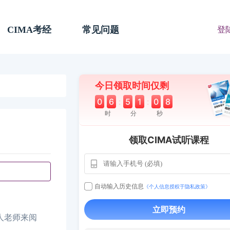
CIMA考经
常见问题
登
今日领取时间仅剩
0
6
:
5
1
:
0
7
时
分
秒
领取CIMA试听课程
用户163
1天前
112****290
1 天前
**AoZ
130****8017
自动输入历史信息
《个人信息授权于隐私政策》
用户651
127****21
2024-11-19
立即预约
用户349
130****9630
2024-11-15
人老师来阅
用户232
一个月前
130****3420