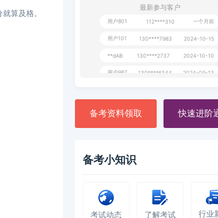
最新参与客户
分就算及格。
用户801
一个月前
112****310
用户101
130****7983
2024-10-15
**dAB
130****2737
2024-10-10
用户987
130****6344
2024-09-13
用户279
130****8868
2024-08-21
备考资料领取
快速进阶
备考小知识
行业
考试动态
了解考试