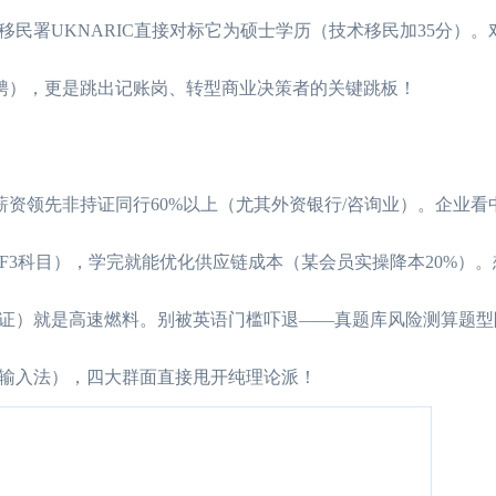
国移民署UKNARIC直接对标它为硕士学历（技术移民加35分）
招聘），更是跳出记账岗、转型商业决策者的关键跳板！
人薪资领先非持证同行60%以上（尤其外资银行/咨询业）。企业
F3科目），学完就能优化供应链成本（某会员实操降本20%）
）就是高速燃料。别被英语门槛吓退——真题库风险测算题型附E
输入法），四大群面直接甩开纯理论派！