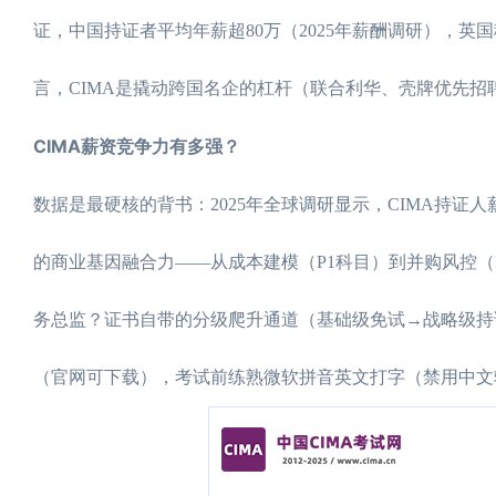
证，中国持证者平均年薪超80万（2025年薪酬调研），英
言，CIMA是撬动跨国名企的杠杆（联合利华、壳牌优先
CIMA薪资竞争力有多强？
数据是最硬核的背书：2025年全球调研显示，CIMA持证
的商业基因融合力——从成本建模（P1科目）到并购风控（
务总监？证书自带的分级爬升通道（基础级免试→战略级持证
（官网可下载），考试前练熟微软拼音英文打字（禁用中文