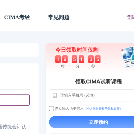
CIMA考经
常见问题
登
今日领取时间仅剩
1
9
:
5
1
:
3
4
时
分
秒
领取CIMA试听课程
自动输入历史信息
《个人信息授权于隐私政策》
立即预约
用户163
1天前
112****290
压传统会计认
1 天前
**AoZ
130****8017