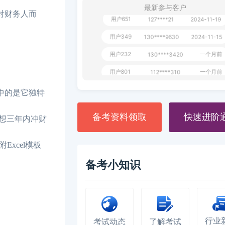
最新参与客户
。对财务人而
用户651
127****21
2024-11-19
用户349
130****9630
2024-11-15
用户232
一个月前
130****3420
用户801
一个月前
112****310
用户101
130****7983
2024-10-15
看中的是它独特
**dAB
130****2737
2024-10-10
备考资料领取
快速进阶
。想三年内冲财
用户987
130****6344
2024-09-13
用户279
130****8868
2024-08-21
xcel模板
备考小知识
行业
考试动态
了解考试