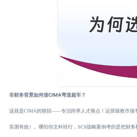
非财务背景如何借CIMA弯道超车？
这就是CIMA的狠招——专治跨界人才痛点！运营级教市场
实测有效）。哪怕你文科转行，SCS战略案例考的是把财