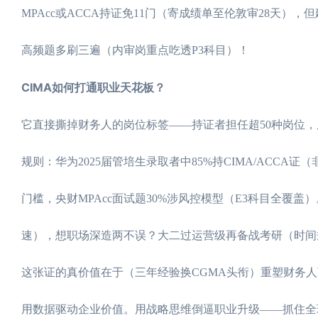
MPAcc或ACCA持证免11门（寄成绩单至伦敦审28天）
高频题多刷三遍（内审岗重点吃透P3科目）！
CIMA如何打通职业天花板？
它直接撕掉财务人的岗位标签——持证者担任超50种岗位，
规则：华为2025届管培生录取者中85%持CIMA/ACC
门槛，央财MPAcc面试题30%涉风控模型（E3科目全覆
速），想职场深造两不误？大二过运营级再备战考研（时间
这张证的真价值在于（三年经验换CGMA头衔）重塑财务人
用数据驱动企业价值。用战略思维倒逼职业升级——抓住全