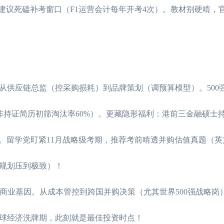
，但建议死磕补考窗口（F1运营会计每年开考4次）。教材别硬啃，
从供应链总监（控采购损耗）到品牌策划（调预算模型）。500
A证（非持证简历初筛淘汰率60%）。更藏隐形福利：港前三金融硕士
盖）。留学党盯紧11月战略级考期，推荐考前啃透并购估值真题（
规划压到极致）！
商业基因。从成本管控到跨国并购决策（尤其世界500强战略岗）
球经济洗牌期，此刻就是最佳投资时点！