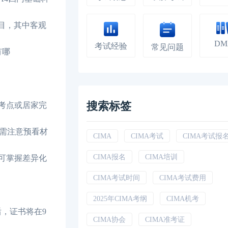
心科目，其中客观
DM
考试经验
常见问题
有哪
搜索标签
考点或居家完
别需注意预看材
CIMA
CIMA考试
CIMA考试报
CIMA报名
CIMA培训
词可掌握差异化
CIMA考试时间
CIMA考试费用
2025年CIMA考纲
CIMA机考
后，证书将在9
CIMA协会
CIMA准考证