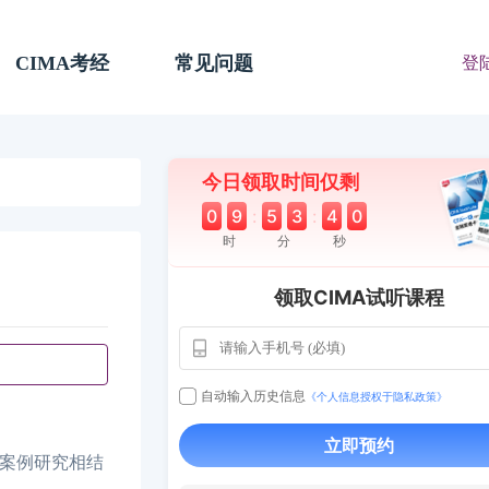
CIMA考经
常见问题
登
今日领取时间仅剩
0
9
:
5
3
:
3
9
时
分
秒
领取CIMA试听课程
自动输入历史信息
《个人信息授权于隐私政策》
用户163
1天
112****290
1 天
**AoZ
130****8017
立即预约
度案例研究相结
用户651
127****21
2024-11-1