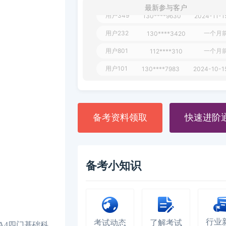
最新参与客户
用户349
130****9630
2024-11-1
用户232
一个月
130****3420
用户801
一个月
112****310
用户101
130****7983
2024-10-1
**dAB
130****2737
2024-10-1
用户987
130****6344
2024-09-1
备考资料领取
快速进阶
用户279
130****8868
2024-08-2
备考小知识
行业
考试动态
了解考试
A4四门基础科