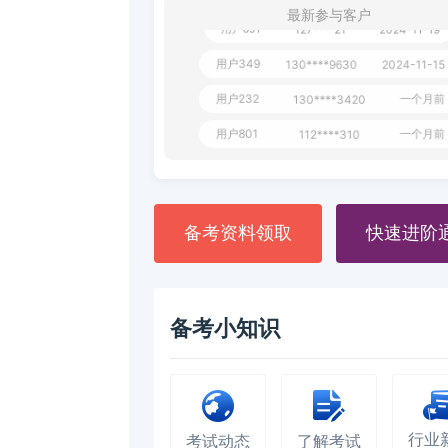
最新参与客户
用户651
127****21
2024-11-19
用户349
130****9630
2024-11-15
用户232
一个月前
130****3420
用户801
一个月前
112****310
用户101
130****7983
2024-10-15
**dAB
130****2737
2024-10-10
备考资料领取
快速进阶
用户987
130****6344
2024-09-13
用户279
130****8868
2024-08-21
备考小知识
行业
考试动态
了解考试