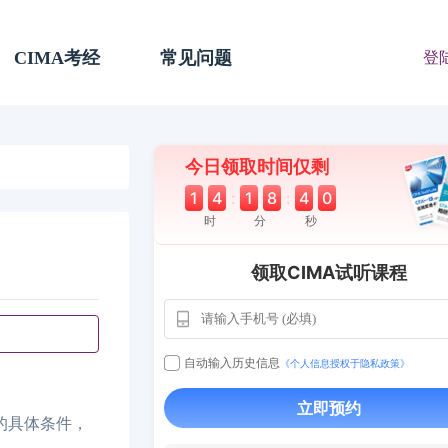
CIMA考经
常见问题
登
今日领取时间仅剩
1
4
:
1
8
:
4
0
时
分
秒
领取CIMA试听课程
自动输入历史信息
《个人信息授权于隐私政策》
用户163
1天前
112****290
立即预约
的具体条件，
1 天前
**AoZ
130****8017