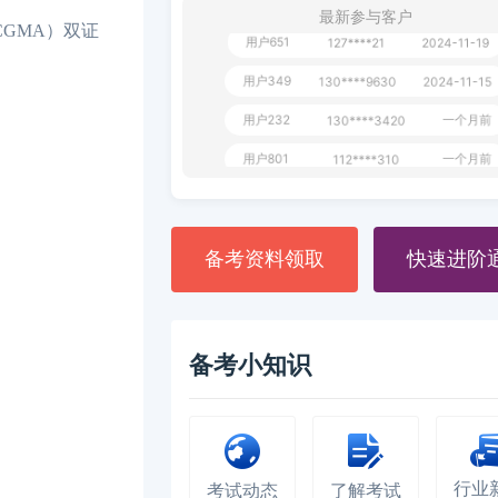
最新参与客户
GMA）双证
用户651
127****21
2024-11-19
用户349
130****9630
2024-11-15
用户232
一个月前
130****3420
用户801
一个月前
112****310
用户101
130****7983
2024-10-15
**dAB
130****2737
2024-10-10
备考资料领取
快速进阶
用户987
130****6344
2024-09-13
用户279
130****8868
2024-08-21
备考小知识
行业
考试动态
了解考试