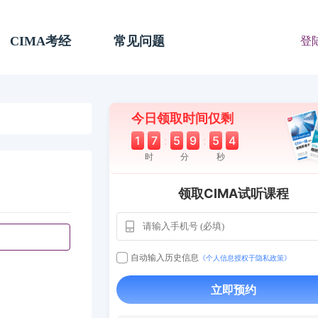
CIMA考经
常见问题
登
今日领取时间仅剩
1
7
:
5
9
:
5
3
时
分
秒
领取CIMA试听课程
自动输入历史信息
《个人信息授权于隐私政策》
立即预约
用户163
1天前
112****290
1 天前
**AoZ
130****8017