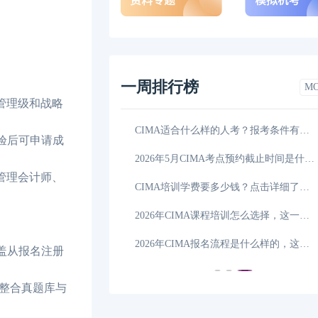
一周排行榜
M
管理级和战略
CIMA的培训班怎么挑选？一文告诉你答案！
06-04
CIMA适合什么样的人考？报考条件有哪些？
验后可申请成
2026年CIMA课程培训怎么选择，详细解答！
06-03
2026年5月CIMA考点预约截止时间是什么时候，点击
管理会计师、
2026年CIMA成绩查询方法有哪几种，学姐来解答！
06-02
CIMA培训学费要多少钱？点击详细了解！
是多少？怎么选机构？
06-01
2026年CIMA课程培训怎么选择，这一篇详细解答！
CIMA考试费用怎么支付？付款方式有哪些？
05-30
2026年CIMA报名流程是什么样的，这一篇详细解答！
覆盖从报名注册
整合真题库与