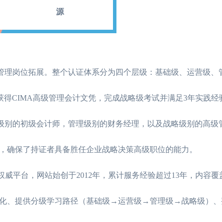
源
务管理岗位拓展。整个认证体系分为四个层级：基础级、运营级、
2026年CIMA考试超详细介绍，赶紧码
07-22
获得CIMA高级管理会计文凭，完成战略级考试并满足3年实践经
CIMA是什么意思，本文详细说清楚
06-26
营级别的初级会计师，管理级别的财务经理，以及战略级别的高级
2026年CIMA考试条件有哪些，点击查
06-12
，确保了持证者具备胜任企业战略决策高级职位的能力。
2026年CIMA考试条件有哪些，点击查
06-11
CIMA培训班费用
CIMA考试科目和内容分别是什么样
06-09
考生的权威平台，网站始创于2012年，累计服务经验超过13年，内容
化、提供分级学习路径（基础级→运营级→管理级→战略级）、