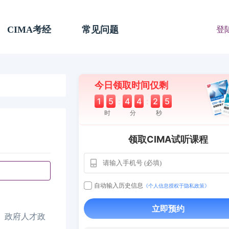
CIMA考经
常见问题
登
今日领取时间仅剩
1
5
:
4
4
:
2
4
时
分
秒
领取CIMA试听课程
自动输入历史信息
《个人信息授权于隐私政策》
用户163
1天
112****290
立即预约
1 天前
**AoZ
130****8017
、政府人才政