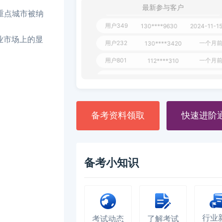
用户651
127****21
2024-11-19
最新参与客户
个重点城市被纳
用户349
130****9630
2024-11-1
用户232
一个月
130****3420
业市场上的显
用户801
一个月
112****310
用户101
130****7983
2024-10-1
**dAB
130****2737
2024-10-1
用户987
130****6344
2024-09-1
备考资料领取
快速进阶
用户279
130****8868
2024-08-2
备考小知识
行业
考试动态
了解考试