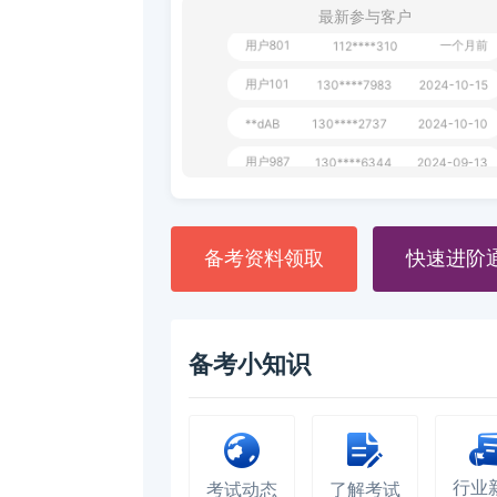
最新参与客户
用户801
一个月前
112****310
用户101
130****7983
2024-10-15
**dAB
130****2737
2024-10-10
用户987
130****6344
2024-09-13
用户279
130****8868
2024-08-21
备考资料领取
快速进阶
备考小知识
行业
考试动态
了解考试