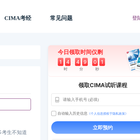
CIMA考经
常见问题
登
今日领取时间仅剩
1
4
:
4
9
:
0
0
时
分
秒
领取CIMA试听课程
用户163
1天前
112****290
1 天前
**AoZ
130****8017
自动输入历史信息
《个人信息授权于隐私政策》
用户651
127****21
2024-11-19
立即预约
用户349
130****9630
2024-11-15
很多考生不知道
用户232
一个月前
130****3420