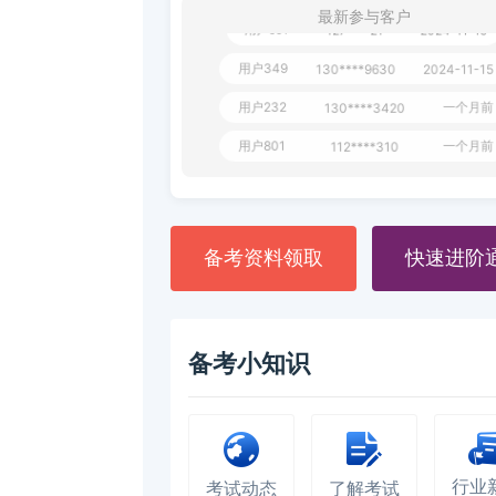
最新参与客户
用户651
127****21
2024-11-19
用户349
130****9630
2024-11-15
用户232
一个月前
130****3420
用户801
一个月前
112****310
用户101
130****7983
2024-10-15
**dAB
130****2737
2024-10-10
用户987
备考资料领取
快速进阶
130****6344
2024-09-13
用户279
130****8868
2024-08-21
备考小知识
行业
考试动态
了解考试