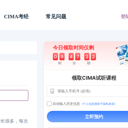
CIMA考经
常见问题
登
今日领取时间仅剩
0
9
:
4
7
:
3
1
时
分
秒
领取CIMA试听课程
自动输入历史信息
《个人信息授权于隐私政策》
用户163
1天前
112****290
立即预约
间长很多，每次
1 天前
**AoZ
130****8017