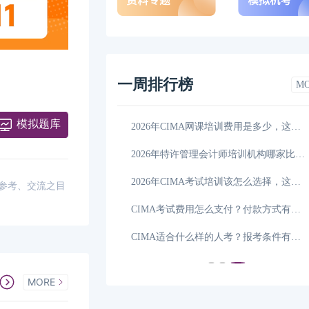
一周排行榜
M
模拟题库
CIMA考前需要注意什么，CIMA考前注意事项一览
06-24
2026年CIMA网课培训费用是多少，这一篇详细解说！
CIMA考试评分标准如何判定，这一篇讲全了!
06-22
2026年特许管理会计师培训机构哪家比较好，学姐
么支付？
06-21
2026年CIMA考试培训该怎么选择，这篇说清楚！
供参考、交流之目
2026年CIMA考试地点在哪？看完你就知道了！
06-20
CIMA考试费用怎么支付？付款方式有哪些？
2026年CIMA机构培训费用多少钱，这一篇说清楚
06-19
CIMA适合什么样的人考？报考条件有哪些？
MORE