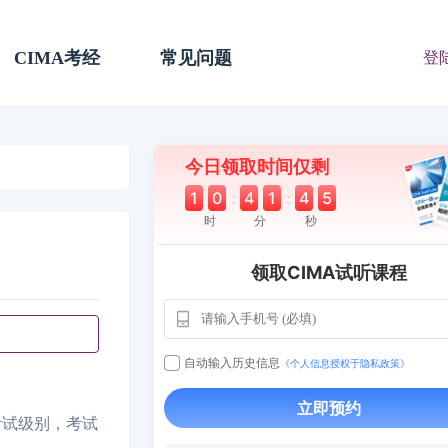
CIMA考经
常见问题
登
今日领取时间仅剩
1
0
:
4
1
:
4
4
时
分
秒
领取CIMA试听课程
自动输入历史信息
《个人信息授权于隐私政策》
用户163
1天前
立即预约
112****290
考试级别，考试
1 天前
**AoZ
130****8017