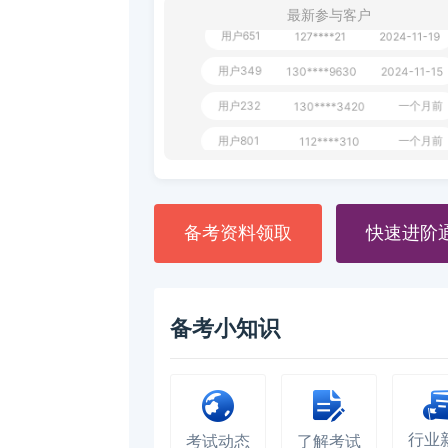
最新参与客户
用户651
127****21
2024-11-19
用户349
130****9630
2024-11-15
用户232
一个月前
130****3420
用户801
一个月前
112****310
用户101
130****7983
2024-10-15
**dAB
130****2737
2024-10-10
备考资料领取
快速进阶
用户987
130****6344
2024-09-13
用户279
130****8868
2024-08-21
备考小知识
行业
考试动态
了解考试