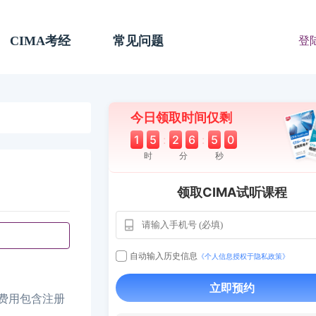
CIMA考经
常见问题
登
今日领取时间仅剩
1
5
:
2
6
:
4
9
时
分
秒
领取CIMA试听课程
自动输入历史信息
《个人信息授权于隐私政策》
用户163
1天
112****290
立即预约
，费用包含注册
1 天前
**AoZ
130****8017