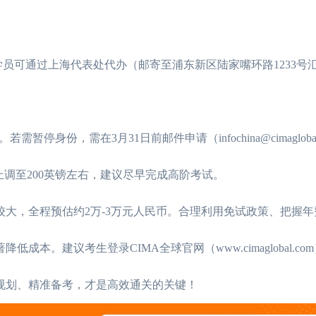
，国内学员可通过上海代表处代办（邮寄至浦东新区陆家嘴环路1233号汇
2026年CIMA报名时间是什么时候？考
07-07
份，需在3月31日前邮件申请（infochina@cimaglobal
2026年CIMA考试流程是什么样的，点
06-30
上调至200英镑左右，建议尽早完成高阶考试。
考生关注！CIMA适合什么专业的人
06-28
CIMA年费多少？怎
较大，全程预估约2万-3万元人民币。合理利用免试政策、把握
2026年CIMA考试报名流程是什么样的
06-27
CIMA是什么考试，CIMA证书考完有哪
06-25
本。建议考生登录CIMA全球官网（www.cimaglobal.co
案。早规划、精准备考，才是高效通关的关键！