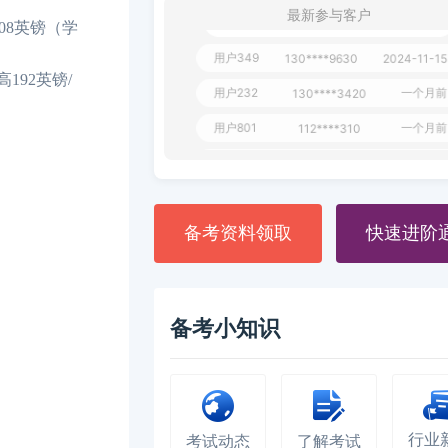
最新参与客户
用户651
127****21
2024-11-19
08英镑（学
用户349
130****9630
2024-11-1
192英镑/
用户232
一个月
130****3420
用户801
一个月
112****310
用户101
130****7983
2024-10-1
**dAB
130****2737
2024-10-1
用户987
130****6344
2024-09-1
备考资料领取
快速进阶
用户279
130****8868
2024-08-2
备考小知识
行业
考试动态
了解考试