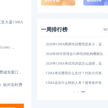
亚大厦1508A
一周排行榜
M
CIMA考前需要注意什么，CIMA考前注意事项一览
06-24
2026年CIMA网课培训费用是多少，这一篇详细解说！
.com）。
CIMA考试评分标准如何判定，这一篇讲全了!
06-22
2026年特许管理会计师培训机构哪家比较好，学姐
么支付？
06-21
2026年CIMA考试培训该怎么选择，这篇说清楚！
年费减免窗口，
2026年CIMA考试地点在哪？看完你就知道了！
06-20
CIMA考试费用怎么支付？付款方式有哪些？
2026年CIMA机构培训费用多少钱，这一篇说清楚
06-19
CIMA适合什么样的人考？报考条件有哪些？
m）核对实时费